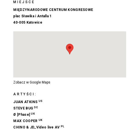
MIEJSCE
MIĘDZYNARODOWE CENTRUM KONGRESOWE
plac Sławika i Antalla 1
40-005 Katowice
Zobacz w Google Maps
ARTYŚCI:
US
JUAN ATKINS
DE
STEVE BUG
UK
Ø [Phase]
UK
MAX COOPER
PL
CHINO
&
JD_Video live AV