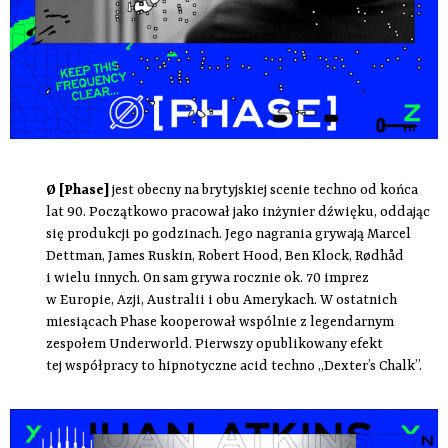
Ø [Phase]
jest obecny na brytyjskiej scenie techno od końca
lat 90. Początkowo pracował jako inżynier dźwięku, oddając
się produkcji po godzinach. Jego nagrania grywają Marcel
Dettman, James Ruskin, Robert Hood, Ben Klock, Rødhåd
i wielu innych. On sam grywa rocznie ok. 70 imprez
w Europie, Azji, Australii i obu Amerykach. W ostatnich
miesiącach Phase kooperował wspólnie z legendarnym
zespołem Underworld. Pierwszy opublikowany efekt
tej współpracy to hipnotyczne acid techno „Dexter’s Chalk”.